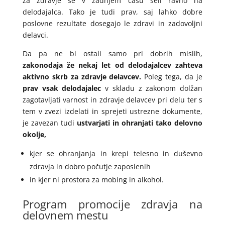
za zdravje se v zadnjem času seli ravno na
delodajalca. Tako je tudi prav, saj lahko dobre
poslovne rezultate dosegajo le zdravi in zadovoljni
delavci.
Da pa ne bi ostali samo pri dobrih mislih,
zakonodaja že nekaj let od delodajalcev zahteva
aktivno skrb za zdravje delavcev.
Poleg tega, da je
prav vsak delodajalec
v skladu z zakonom dolžan
zagotavljati varnost in zdravje delavcev pri delu ter s
tem v zvezi izdelati in sprejeti ustrezne dokumente,
je zavezan tudi
ustvarjati in ohranjati tako delovno
okolje,
kjer se ohranjanja in krepi telesno in duševno
zdravja in dobro počutje zaposlenih
in kjer ni prostora za mobing in alkohol.
Program promocije zdravja na
delovnem mestu