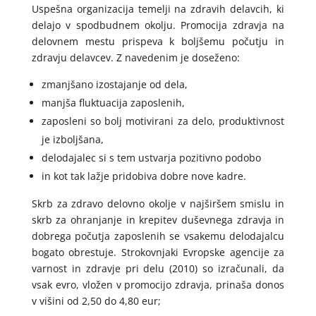
Uspešna organizacija temelji na zdravih delavcih, ki
delajo v spodbudnem okolju. Promocija zdravja na
delovnem mestu prispeva k boljšemu počutju in
zdravju delavcev. Z navedenim je doseženo:
zmanjšano izostajanje od dela,
manjša fluktuacija zaposlenih,
zaposleni so bolj motivirani za delo, produktivnost
je izboljšana,
delodajalec si s tem ustvarja pozitivno podobo
in kot tak lažje pridobiva dobre nove kadre.
Skrb za zdravo delovno okolje v najširšem smislu in
skrb za ohranjanje in krepitev duševnega zdravja in
dobrega počutja zaposlenih se vsakemu delodajalcu
bogato obrestuje. Strokovnjaki Evropske agencije za
varnost in zdravje pri delu (2010) so izračunali, da
vsak evro, vložen v promocijo zdravja, prinaša donos
v višini od 2,50 do 4,80 eur;