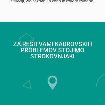
situaciji, vas seznanili s ceno in rokom izvedbe.
ZA REŠITVAMI KADROVSKIH
PROBLEMOV STOJIMO
STROKOVNJAKI
