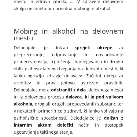
mestu in zdravo jabolko …. V zdravem delovnem
okolju ne smeta biti prisotna mobing in alkohol.
Mobing in alkohol na delovnem
mestu
Delodajalec je dolžan
sprejeti ukrepe
za
preprečevanje, odpravljanje in obvladovanje
primerov nasilja, trpinčenja, nadlegovanja in drugih
oblik psihosocialnega tveganja na delovnih mestih, ki
lahko ogrozijo zdravje delavcev. Začetni ukrep za
ureditev je prav gotovo ustrezen pravilnik.
Delodajalec mora
odstraniti z dela
, delovnega mesta
in iz delovnega procesa
delavca, ki je pod vplivom
alkohola
, drog ali drugih prepovedanih substanc ter
v nekaterih primerih celo zdravil, ki lahko vplivajo na
psihofizične sposobnosti. Delodajalec je
dolžan z
internim aktom določiti
način in postopek
ugotavljanja takšnega stanja.